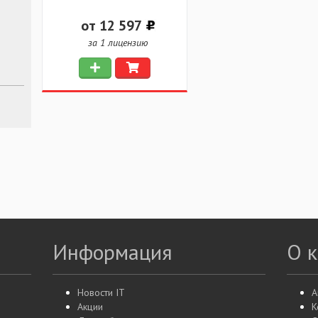
от 12 597
за 1 лицензию
Информация
О 
Новости IT
А
Акции
К