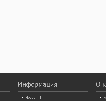
Информация
О 
Новости IT
А
Акции
К