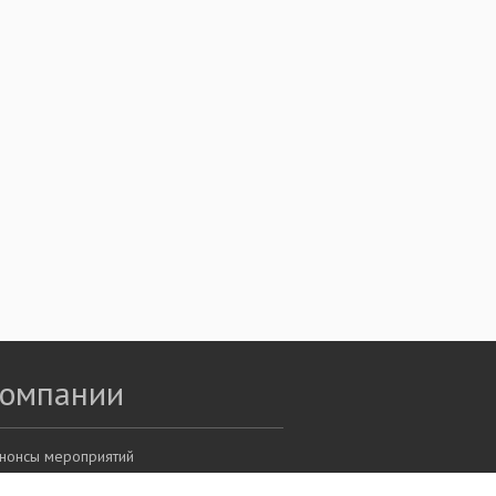
компании
нонсы мероприятий
оллектив