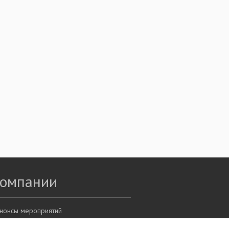
компании
нонсы мероприятий
оллектив