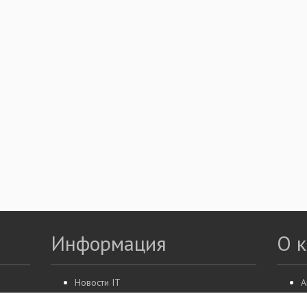
Информация
О 
Новости IT
А
Акции
К