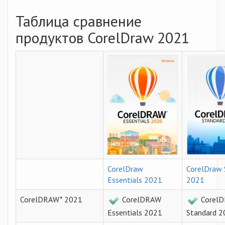
Таблица сравнение
продуктов CorelDraw 2021
CorelDraw
CorelDraw 
Essentials 202
1
202
1
CorelDRAW* 2021
CorelDRAW
Corel
Essentials 2021
Standard 2